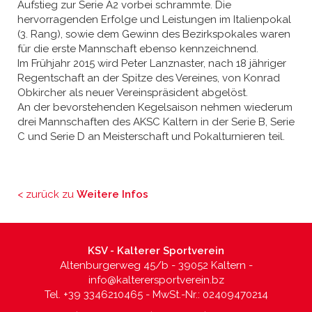
Aufstieg zur Serie A2 vorbei schrammte. Die
hervorragenden Erfolge und Leistungen im Italienpokal
(3. Rang), sowie dem Gewinn des Bezirkspokales waren
für die erste Mannschaft ebenso kennzeichnend.
Im Frühjahr 2015 wird Peter Lanznaster, nach 18 jähriger
Regentschaft an der Spitze des Vereines, von Konrad
Obkircher als neuer Vereinspräsident abgelöst.
An der bevorstehenden Kegelsaison nehmen wiederum
drei Mannschaften des AKSC Kaltern in der Serie B, Serie
C und Serie D an Meisterschaft und Pokalturnieren teil.
< zurück zu
Weitere Infos
KSV - Kalterer Sportverein
Altenburgerweg 45/b - 39052 Kaltern -
info@kalterersportverein.bz
Tel. +39 3346210465 - MwSt.-Nr.: 02409470214